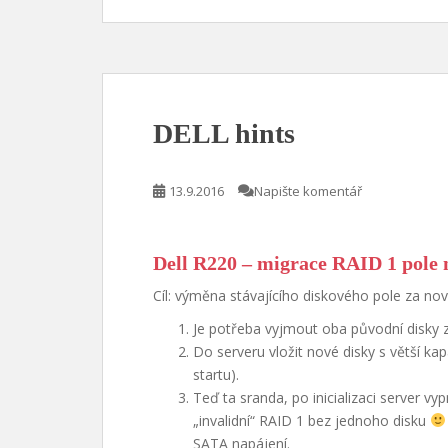
DELL hints
13.9.2016
Napište komentář
Dell R220 – migrace RAID 1 pole n
Cíl: výměna stávajícího diskového pole za nov
Je potřeba vyjmout oba původní disky z
Do serveru vložit nové disky s větší k
startu).
Teď ta sranda, po inicializaci server v
„invalidní“ RAID 1 bez jednoho disku
SATA napájení.