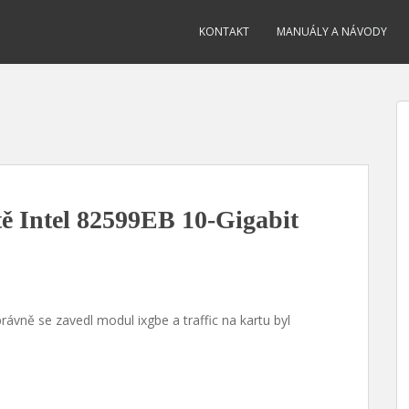
KONTAKT
MANUÁLY A NÁVODY
ě Intel 82599EB 10-Gigabit
rávně se zavedl modul ixgbe a traffic na kartu byl