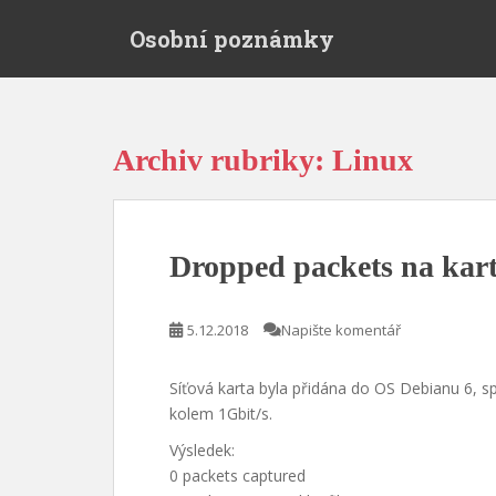
S
Osobní poznámky
k
i
p
t
o
Archiv rubriky: Linux
m
a
i
n
Dropped packets na kart
c
o
n
5.12.2018
Napište komentář
t
e
Síťová karta byla přidána do OS Debianu 6, sp
n
kolem 1Gbit/s.
t
Výsledek:
0 packets captured