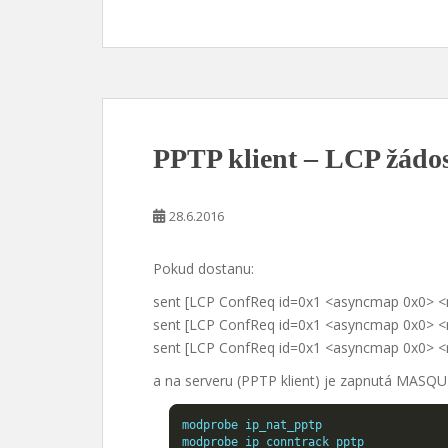
PPTP klient – LCP žádos
28.6.2016
Pokud dostanu:
sent [LCP ConfReq id=0x1 <asyncmap 0x0>
sent [LCP ConfReq id=0x1 <asyncmap 0x0>
sent [LCP ConfReq id=0x1 <asyncmap 0x0>
a na serveru (PPTP klient) je zapnutá MASQ
modprobe ip_nat_pptp

modprobe ip_conntrack_pptp
