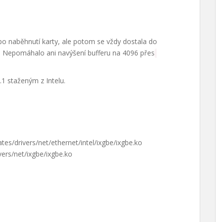
o naběhnutí karty, ale potom se vždy dostala do
2. Nepomáhalo ani navýšení bufferu na 4096 přes
1 staženým z Intelu.
es/drivers/net/ethernet/intel/ixgbe/ixgbe.ko
vers/net/ixgbe/ixgbe.ko