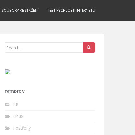
SOUBORY KE STAŽENÍ
TEST RYCHLOSTI INTERNETU
Search for:
RUBRIKY
KB
Linux
Postřehy