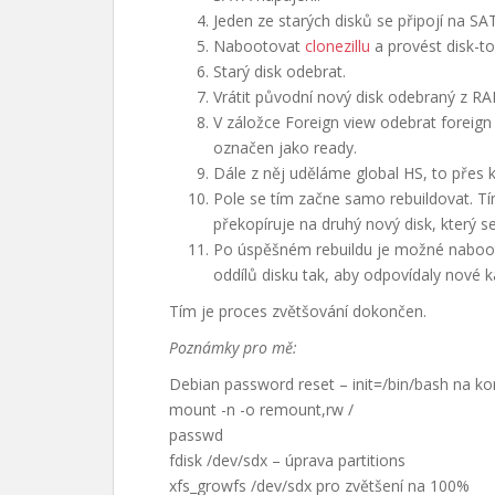
Jeden ze starých disků se připojí na SA
Nabootovat
clonezillu
a provést disk-t
Starý disk odebrat.
Vrátit původní nový disk odebraný z RA
V záložce Foreign view odebrat foreign c
označen jako ready.
Dále z něj uděláme global HS, to přes k
Pole se tím začne samo rebuildovat. T
překopíruje na druhý nový disk, který se
Po úspěšném rebuildu je možné nabootov
oddílů disku tak, aby odpovídaly nové k
Tím je proces zvětšování dokončen.
Poznámky pro mě:
Debian password reset – init=/bin/bash na k
mount -n -o remount,rw /
passwd
fdisk /dev/sdx – úprava partitions
xfs_growfs /dev/sdx pro zvětšení na 100%