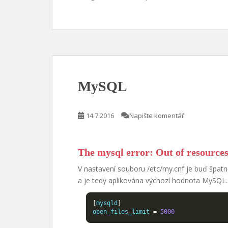
MySQL
14.7.2016
Napište komentář
The mysql error: Out of resource
V nastavení souboru /etc/my.cnf je buď špatn
a je tedy aplikována výchozí hodnota MySQL.
[
mysqld
]
open_files_limit 
=
5000