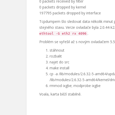
0 packets received by filter
0 packets dropped by kernel
197795 packets dropped by interface
Tcpdumpem šlo sledovat data několik minut p
stejného stavu. Verze ovladače byla 2.0.44-k
.
ethtool -G eth2 rx 4096
Problém se vyřešil až s novým ovladačem 5.5.
stáhnout
rozbalit
najet do src
make install
cp -a /lib/modules/2.6.32-5-amd64/updat
/lib/modules/2.6.32-5-amd64/kernel/dri
rmmod ixgbe; modprobe ixgbe
Voala, karta běží stabilně.