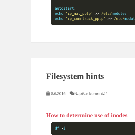
autostart
:
echo 
'ip_nat_pptp'
>>
/etc/
modules

echo 
'ip_conntrack_pptp'
>>
/etc/
modu
Filesystem hints
8.6.2016
Napište komentář
How to determine use of inodes
df 
-
i