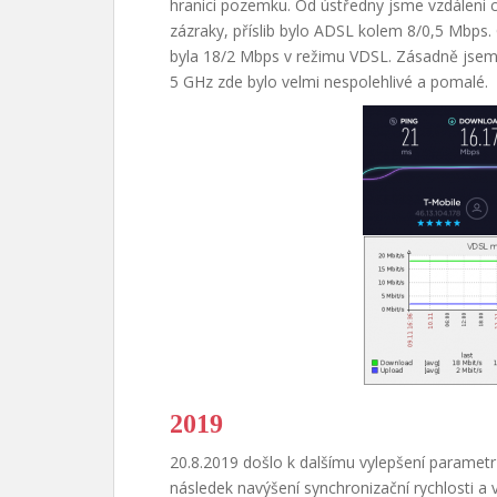
hranici pozemku. Od ústředny jsme vzdáleni c
zázraky, příslib bylo ADSL kolem 8/0,5 Mbps. 
byla 18/2 Mbps v režimu VDSL. Zásadně jsem 
5 GHz zde bylo velmi nespolehlivé a pomalé.
2019
20.8.2019 došlo k dalšímu vylepšení paramet
následek navýšení synchronizační rychlosti a 