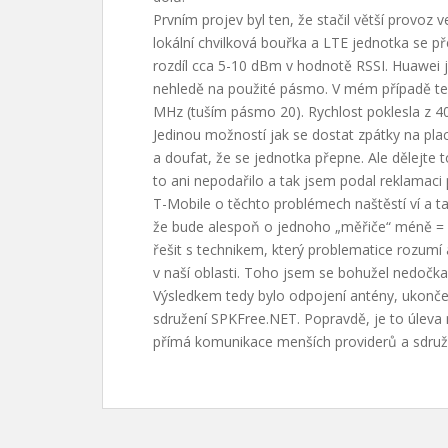
Prvním projev byl ten, že stačil větší provoz
lokální chvilková bouřka a LTE jednotka se pře
rozdíl cca 5-10 dBm v hodnotě RSSI. Huawei j
nehledě na použité pásmo. V mém případě te
MHz (tuším pásmo 20). Rychlost poklesla z 4
Jedinou možností jak se dostat zpátky na pla
a doufat, že se jednotka přepne. Ale dělejte 
to ani nepodařilo a tak jsem podal reklamaci 
T-Mobile o těchto problémech naštěstí ví a t
že bude alespoň o jednoho „měřiče“ méně = mén
řešit s technikem, který problematice rozumí 
v naší oblasti. Toho jsem se bohužel nedočkal
Výsledkem tedy bylo odpojení antény, ukončení
sdružení SPKFree.NET. Popravdě, je to úleva n
přímá komunikace menších providerů a sdružen