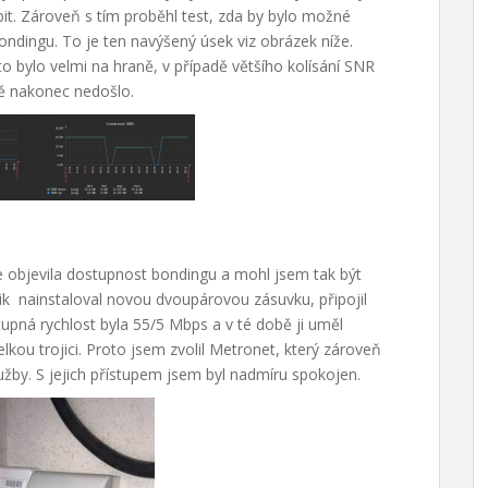
bit. Zároveň s tím proběhl test, zda by bylo možné
ondingu. To je ten navýšený úsek viz obrázek níže.
 bylo velmi na hraně, v případě většího kolísání SNR
ně nakonec nedošlo.
e objevila dostupnost bondingu a mohl jsem tak být
ik nainstaloval novou dvoupárovou zásuvku, připojil
tupná rychlost byla 55/5 Mbps a v té době ji uměl
lkou trojici. Proto jsem zvolil Metronet, který zároveň
užby. S jejich přístupem jsem byl nadmíru spokojen.