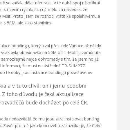
éně se začala dělat námraza. V té době spoj několikrát
ém s řízením rychlosti, což mělo za následek, že
 Mbit. Proto jsem se rozhodl vrátit ke spolehlivému a
 s 50M, ale zato stabilními.
talace bondingu, který trval přes celé Vánoce až někdy
u však byla objednávka na 50M od T-Mobilu zamítnuta.
o samozřejmě nejde dohromady s tím, že jsem ho již
tal informaci, že musí na ústředně TR-SUMP77
 do té doby jsou instalace bondingu pozastavené.
ia a v tuto chvíli on i jemu podobní
 Z toho důvodu je čeká aktualizace
rozvaděčů bude docházet po celé ČR.
seda nedozvěděl, že mu jdou zítra instalovat bonding
m. Závěr pro mě jako koncového zákazníka je, že Cetin