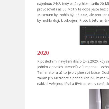
najednou 24/2, tedy plná rychlost tarifu 20 M
provozovat i až 50 Mbit v té době ještě bez b
Maximum by mohlo být až 33M, ale protože to
by mohlo dojít k odpojení. Proto k této změ
2020
K posledními navýšení došlo 24.2.2020, kdy s
jedním z prvních uživatelů v Šumperku. Techn
Terminator a už to jelo v plné své kráse. Dos
zařídit jen Metronet a pár dalších ISP mimo ve
nabízel veřejnou IPv4 a IPv6 adresu v ceně sl