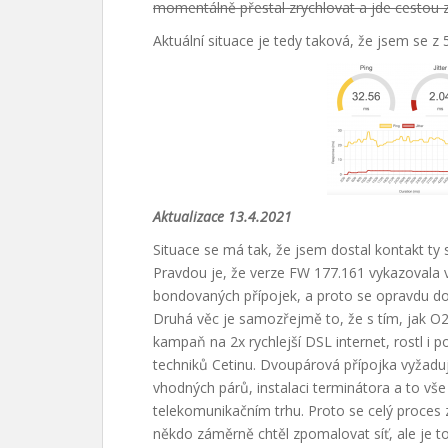
momentálně přestal zrychlovat a jde cestou 
Aktuální situace je tedy taková, že jsem se z
Aktualizace 13.4.2021
Situace se má tak, že jsem dostal kontakt ty s
Pravdou je, že verze FW 177.161 vykazovala v
bondovaných přípojek, a proto se opravdu d
Druhá věc je samozřejmě to, že s tím, jak O2
kampaň na 2x rychlejší DSL internet, rostl i 
techniků Cetinu. Dvoupárová přípojka vyžaduj
vhodných párů, instalaci terminátora a to vš
telekomunikačním trhu. Proto se celý proces z
někdo záměrně chtěl zpomalovat síť, ale je to