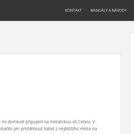
KONTAKT
MANUÁLY A NÁVODY
 mi domluvit připojení na metalickou síť Cetinu. V
tačilo jen protáhnout kabel z nejbližšího místa na