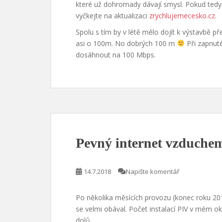
které už dohromady dávají smysl. Pokud tedy
vyčkejte na aktualizaci
zrychlujemecesko.cz
.
Spolu s tím by v létě mělo dojít k výstavbě
asi o 100m. No dobrých 100 m
Při zapnut
dosáhnout na 100 Mbps.
Pevný internet vzduchem
14.7.2018
Napište komentář
Po několika měsících provozu (konec roku 20
se velmi obával. Počet instalací PIV v mém okol
dolů.