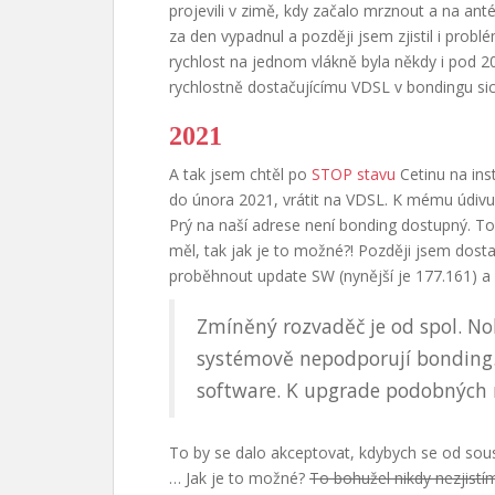
projevili v zimě, kdy začalo mrznout a na ant
za den vypadnul a později jsem zjistil i probl
rychlost na jednom vlákně byla někdy i pod 20
rychlostně dostačujícímu VDSL v bondingu sice
2021
A tak jsem chtěl po
STOP stavu
Cetinu na ins
do února 2021, vrátit na VDSL. K mému údiv
Prý na naší adrese není bonding dostupný. T
měl, tak jak je to možné?! Později jsem dos
proběhnout update SW (nynější je 177.161) a
Zmíněný rozvaděč je od spol. Nok
systémově nepodporují bonding.
software. K upgrade podobných 
To by se dalo akceptovat, kdybych se od sou
… Jak je to možné?
To bohužel nikdy nezjistí