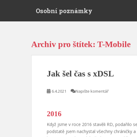
S
Osobní poznámky
k
i
p
t
o
Archiv pro štítek: T-Mobile
m
a
i
n
Jak šel čas s xDSL
c
o
n
6.4.2021
Napište komentář
t
e
n
2016
t
Když jsme v roce 2016 stavěli RD, podařilo se
podstatě jsem nachystal všechny chráničky a s