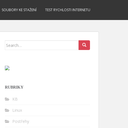
SOUBORY KE STAŽENÍ
TEST RYCHLOSTI INTERNETU
Search for:
RUBRIKY
KB
Linux
Postřehy