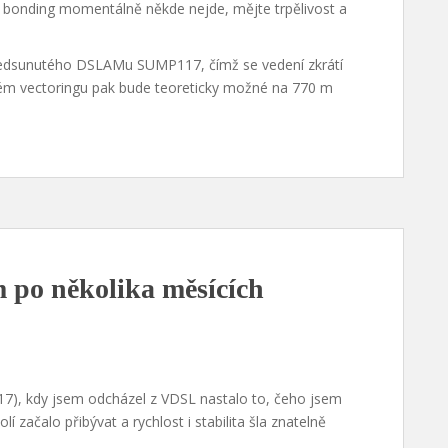
 bonding momentálně někde nejde, mějte trpělivost a
 předsunutého DSLAMu SUMP117, čímž se vedení zkrátí
ém vectoringu pak bude teoreticky možné na 770 m
 po několika měsících
17), kdy jsem odcházel z VDSL nastalo to, čeho jsem
í začalo přibývat a rychlost i stabilita šla znatelně