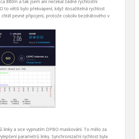
ca 880m a tak jsem ani nečekal žádné rychlostní
O to větší bylo překvapení, když dosažitelná rychlost
chtěl pevné připojení, protože cokoliv bezdrátového v
rů linky a sice vypnutím DPBO maskování. To mělo za
vylepšení parametrů linky. Synchronizační rychlost byla