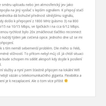
 ve směru uploadu nebo jen atmosferický jev jako
pojila na jiný vysílač s lepším signálem. K přepojí stačí
ednotka dá bohužel přednost silnějšímu signálu,
dy došlo k přepojení z 1800 MHz (pásmo 3) na 800
0/15 na 10/15 Mbps, ve špičkách i na cca 6/12 Mbps.
cenou rychlost bylo 20x zmáčknout tlačítko reconnect
to každý týden jak cvičená opice. Jednoho dne už se mi
připojení.
ak s tím neměl sebemenší problém. Dle mého si řekli,
ě stížností. To přitom nebyl můj cíl. Já chtěl situaci
a bude schopen mi sdělit alespoň kdy dojde k posílení
.
 služby a nyní jsem šťastně připojen na lokální Wifi
ebýt vázán u telekomunikačního giganta. Flexibilita a
í je k nezaplacení. Ale o tom více příště