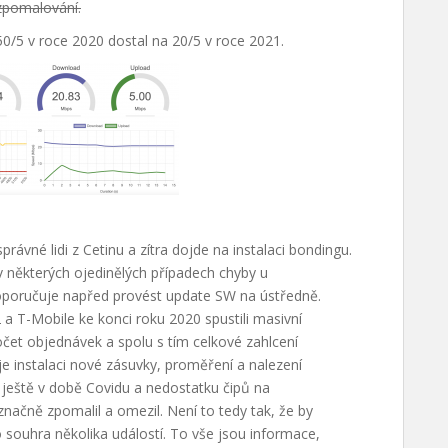
zpomalování.
 50/5 v roce 2020 dostal na 20/5 v roce 2021.
právné lidi z Cetinu a zítra dojde na instalaci bondingu.
 některých ojedinělých případech chyby u
oporučuje napřed provést update SW na ústředně.
 a T-Mobile ke konci roku 2020 spustili masivní
počet objednávek a spolu s tím celkové zahlcení
e instalaci nové zásuvky, proměření a nalezení
e ještě v době Covidu a nedostatku čipů na
načně zpomalil a omezil. Není to tedy tak, že by
 souhra několika událostí. To vše jsou informace,