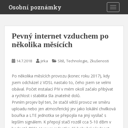
S
Osobní poznámky
TOGGLE
k
i
p
t
Pevný internet vzduchem po
o
m
několika měsících
a
i
,
,
14.7.2018
jirka
Sítě
Technologie
Zkušenosti
n
c
o
Po několika měsících provozu (konec roku 2017), kdy
n
jsem odcházel z VDSL nastalo to, čeho jsem se velmi
t
obával. Počet instalací PIV v mém okolí začalo přibývat
e
a rychlost i stabilita šla znatelně dolů.
n
Prvním projev byl ten, že stačil větší provoz ve směru
t
uploadu nebo jen atmosferický jev jako lokální chvilková
bouřka a LTE jednotka se přepojila na jiný vysílač s
lepším signálem. K přepojí stačí rozdíl cca 5-10 dBm v