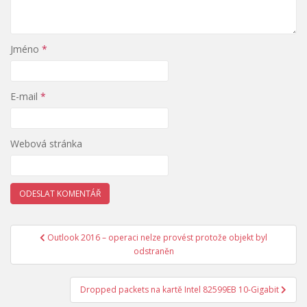
Jméno
*
E-mail
*
Webová stránka
Outlook 2016 – operaci nelze provést protože objekt byl
Navigace pro příspěvek
odstraněn
Dropped packets na kartě Intel 82599EB 10-Gigabit