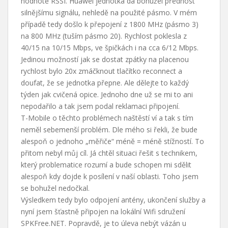
hodnotě RSSI. Huawei jednotka dá bohužel přednost
silnějšímu signálu, nehledě na použité pásmo. V mém
případě tedy došlo k přepojení z 1800 MHz (pásmo 3)
na 800 MHz (tuším pásmo 20). Rychlost poklesla z
40/15 na 10/15 Mbps, ve špičkách i na cca 6/12 Mbps.
Jedinou možností jak se dostat zpátky na placenou
rychlost bylo 20x zmáčknout tlačítko reconnect a
doufat, že se jednotka přepne. Ale dělejte to každý
týden jak cvičená opice. Jednoho dne už se mi to ani
nepodařilo a tak jsem podal reklamaci připojení.
T-Mobile o těchto problémech naštěstí ví a tak s tím
neměl sebemenší problém. Dle mého si řekli, že bude
alespoň o jednoho „měřiče“ méně = méně stížností. To
přitom nebyl můj cíl. Já chtěl situaci řešit s technikem,
který problematice rozumí a bude schopen mi sdělit
alespoň kdy dojde k posílení v naší oblasti. Toho jsem
se bohužel nedočkal.
Výsledkem tedy bylo odpojení antény, ukončení služby a
nyní jsem šťastně připojen na lokální Wifi sdružení
SPKFree.NET. Popravdě, je to úleva nebýt vázán u